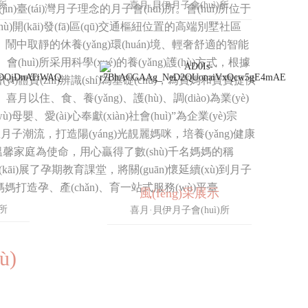
所
喜月·貝伊月子會(huì)所
(jìn)臺(tái)灣月子理念的月子會(huì)所。會(huì)所位于
————
———————————————
(shù)開(kāi)發(fā)區(qū)交通樞紐位置的高端別墅社區
、鬧中取靜的休養(yǎng)環(huán)境、輕奢舒適的智能
會(huì)所采用科學(xué)的養(yǎng)護(hù)方式，根據
醫(yī)體質(zhì)辨識(shí)為基礎(chǔ)，為寶媽和寶寶提供
喜月以住、食、養(yǎng)、護(hù)、調(diào)為業(yè)
)母嬰、愛(ài)心奉獻(xiàn)社會(huì)”為企業(yè)宗
)坐月子潮流，打造陽(yáng)光靚麗媽咪，培養(yǎng)健康
溫馨家庭為使命，用心贏得了數(shù)千名媽媽的稱
們又開(kāi)展了孕期教育課堂，將關(guān)懷延續(xù)到月子
打造孕、產(chǎn)、育一站式服務(wù)平臺
風(fēng)采展示
)所
喜月·貝伊月子會(huì)所
————
———————————————
ù)