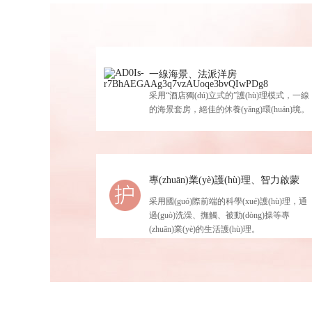
一線海景、法派洋房
采用“酒店獨(dú)立式的”護(hù)理模式，一線
的海景套房，絕佳的休養(yǎng)環(huán)境。
專(zhuān)業(yè)護(hù)理、智力啟蒙
采用國(guó)際前端的科學(xué)護(hù)理，通
過(guò)洗澡、撫觸、被動(dòng)操等專
(zhuān)業(yè)的生活護(hù)理。